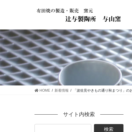
コ
ナ
ン
ビ
テ
ゲ
ン
ー
ツ
シ
に
ョ
移
ン
動
に
移
動
HOME
新着情報
「波佐見やきもの通り秋まつり」の
サイト内検索